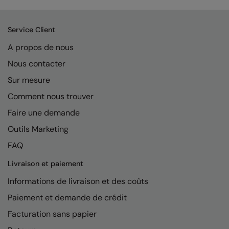
Kariban
Kariban Proact
Service Client
KiMood
A propos de nous
Kodak
Nous contacter
Sur mesure
Kustom Kit
Comment nous trouver
Larkwood
Faire une demande
Maddins
Outils Marketing
Madeira
FAQ
MagiCut
Livraison et paiement
Marketing Hub
Informations de livraison et des coûts
Mumbles
Paiement et demande de crédit
Facturation sans papier
New Morning Studios