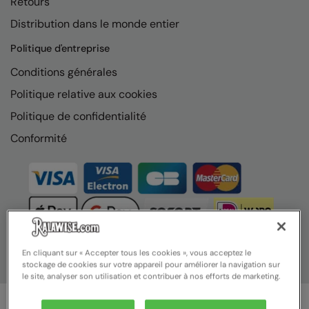
Retours
Nike
Distribution dans le monde entier
Nimbus
Politique d'entreprise
Nutshell
Conditions générales
OGIO
Politique relative aux cookies
Onna By Premier
Politique de confidentialité
Conformité
Portman & Pooch
Portwest
Premier
Pro RTX
Pro RTX High Visibility
En cliquant sur « Accepter tous les cookies », vous acceptez le
stockage de cookies sur votre appareil pour améliorer la navigation sur
Quadra
le site, analyser son utilisation et contribuer à nos efforts de marketing.
RalaBundle