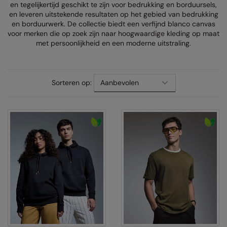
en tegelijkertijd geschikt te zijn voor bedrukking en borduursels,
AWDis Just Polo's
Beechfield
Resolute Ink
en leveren uitstekende resultaten op het gebied van bedrukking
en borduurwerk. De collectie biedt een verfijnd blanco canvas
AWDis So Denim
Build Your Brand
The Magic Touch
voor merken die op zoek zijn naar hoogwaardige kleding op maat
met persoonlijkheid en een moderne uitstraling.
AWDis Just T's
Craghoppers
Transfers
B&C Collection
Flexfit By Yupoong
Xpres
Sorteren op:
BabyBugz
Front Row
BagBase
Henbury
Beechfield
Home & Living
Bella+Canvas
Kariban
Build Your Brand
KIMOOD
Build Your Brand Basic
Larkwood
Build Your Brandit
Nike
Callaway
Onna by Premier