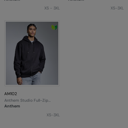
Under Armour Golf
XS - 3XL
XS-3XL
Westford Mill
Wombat
Xpres
Yoko
AM102
Anthem Studio Full-Zip
Hoodie
Anthem
XS-3XL