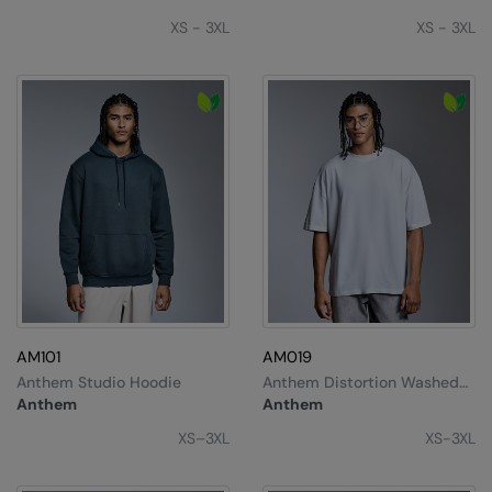
Kariban
XS - 3XL
XS - 3XL
Kariban Proact
KiMood
Kodak
Kustom Kit
Larkwood
Maddins
Madeira
MagiCut
AM101
AM019
Marketing Hub
Anthem Studio Hoodie
Anthem Distortion Washed
T-Shirt
Anthem
Anthem
Mumbles
XS–3XL
XS-3XL
New Morning Studios