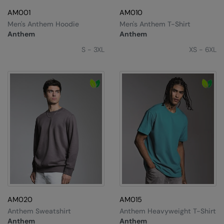
AM001
AM010
Colortone
Premier
Men's Anthem Hoodie
Men's Anthem T-Shirt
Anthem
Anthem
Comfort Colors
Quadra
S - 3XL
XS - 6XL
Craghoppers Expert
Ralaflex
Everyday Essentials
Russell Athletic®
Finden & Hales
SF
Flexfit by Yupoong
Tombo
Front Row
TriDri
Fruit of the Loom
Westford Mill
Gildan
Henbury
AM020
AM015
Home & Living
Anthem Sweatshirt
Anthem Heavyweight T-Shirt
Anthem
Anthem