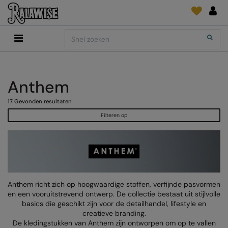
Back
Back
Back
Back
Back
Back
Back
Search
Shop
2786
Adidas
Print & Embroidery
Order Tracking
Accessoires
Add It On
Add It On
Anthem
Brands
INLICHTINGEN
Digitale Printmedia
Everyday Essentials
Anthem
AANBEVOLEN VOOR DIT SEIZOEN
Adidas
ARTG
Wat is er nieuw?
Direct To Garment
Flip FOLD®
17
Gevonden resultaten
Anthem
Asquith & Fox
Feedback
Borduurwerk
Madeira
Filteren op
COLLECTIES
Asquith & Fox
AWDis Ecologie
FAQ
Kledingfolie/-Vinyl
RalaDPM
AWDis
AWDis Just Cool
Sublimatie
RalaFlex
PRINT EN BORDUUR
AWDis Academy
AWDis Just Hoods
Transferpapier
RalaFlock
AWDis Ecologie
B&C Collection
RalaJet
Anthem richt zich op hoogwaardige stoffen, verfijnde pasvormen
en een vooruitstrevend ontwerp. De collectie bestaat uit stijlvolle
AWDis Just Cool
Babybugz
RalaMugs
basics die geschikt zijn voor de detailhandel, lifestyle en
creatieve branding.
AWDis Just Hoods
Bagbase
Ready Range
De kledingstukken van Anthem zijn ontworpen om op te vallen