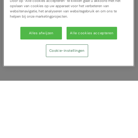
Door op “Alle cookies accepteren” te klikken gaat u akkoord met het
opslaan van cookies op uw apparaat voor het verbeteren van
websitenavigatie, het analyseren van websitegebruik en om ons te
helpen bij onze marketingprojecten.
Alles afwijzen
Alle cookies accepteren
Cookie-instellingen
Vergelijking tonen
U heeft NaN artikel(en) in uw vergelijking
Alles wissen
Afwijzen
Nu vergelijken