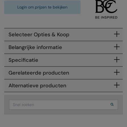
Login om prijzen te bekijken
Colortone
Premier
Comfort Colors
Quadra
Craghoppers Expert
Ralaflex
Selecteer Opties & Koop
Everyday Essentials
Russell Athletic®
Belangrijke informatie
Finden & Hales
SF
Specificatie
Flexfit by Yupoong
Tombo
Gerelateerde producten
Front Row
TriDri
Alternatieve producten
Fruit of the Loom
Westford Mill
Gildan
Search
Henbury
Home & Living