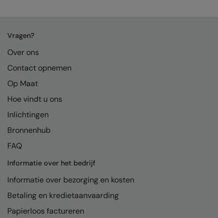
Kariban
Kariban Proact
Vragen?
KiMood
Over ons
Kodak
Contact opnemen
Kustom Kit
Op Maat
Larkwood
Hoe vindt u ons
Maddins
Inlichtingen
Bronnenhub
Madeira
FAQ
MagiCut
Informatie over het bedrijf
Marketing Hub
Informatie over bezorging en kosten
Mumbles
Betaling en kredietaanvaarding
New Morning Studios
Papierloos factureren