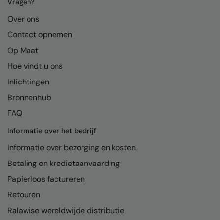
Kariban
Vragen?
Over ons
Kariban Proact
Contact opnemen
KiMood
Op Maat
Kodak
Hoe vindt u ons
Kustom Kit
Inlichtingen
Larkwood
Bronnenhub
FAQ
Maddins
Informatie over het bedrijf
Madeira
Informatie over bezorging en kosten
MagiCut
Betaling en kredietaanvaarding
Marketing Hub
Papierloos factureren
Mumbles
Retouren
New Morning Studios
Ralawise wereldwijde distributie