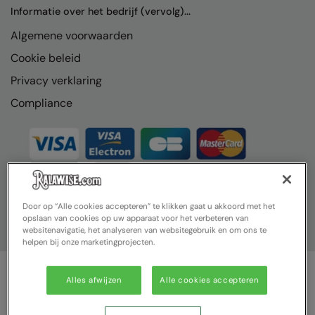
Nike
Informatie over het bedrijf (vervolg)...
Algemene voorwaarden
Nimbus
Cookie beleid
Nutshell
Privacy verklaring
OGIO
Compliance
Onna By Premier
Portman & Pooch
Portwest
Premier
Door op “Alle cookies accepteren” te klikken gaat u akkoord met het
opslaan van cookies op uw apparaat voor het verbeteren van
Pro RTX
websitenavigatie, het analyseren van websitegebruik en om ons te
helpen bij onze marketingprojecten.
Pro RTX High Visibility
Quadra
Alles afwijzen
Alle cookies accepteren
© Ralawise 2025| Ralawise Limited, Registered in England &
RalaBundle
Wales, Reg Number 1362849 Registered Office: Unit 112, Tenth