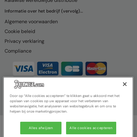
Ralawise wereldwijde distributie
Nike
Informatie over het bedrijf (vervolg)...
Nimbus
Algemene voorwaarden
Nutshell
Cookie beleid
OGIO
Privacy verklaring
Onna By Premier
Compliance
Portman & Pooch
Portwest
Premier
Door op “Alle cookies accepteren” te klikken gaat u akkoord met het
Pro RTX
opslaan van cookies op uw apparaat voor het verbeteren van
websitenavigatie, het analyseren van websitegebruik en om ons te
Pro RTX High Visibility
helpen bij onze marketingprojecten.
Quadra
Alles afwijzen
Alle cookies accepteren
RalaBundle
© Ralawise 2025| Ralawise Limited, Registered in England &