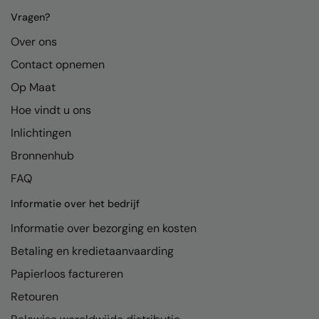
Kariban
Vragen?
Kariban Proact
Over ons
KiMood
Contact opnemen
Kodak
Op Maat
Hoe vindt u ons
Kustom Kit
Inlichtingen
Larkwood
Bronnenhub
Maddins
FAQ
Madeira
Informatie over het bedrijf
MagiCut
Informatie over bezorging en kosten
Marketing Hub
Betaling en kredietaanvaarding
Papierloos factureren
Mumbles
Retouren
New Morning Studios