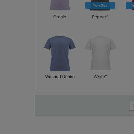
New Size
N
Orchid
Pepper*
Washed Denim
White*
Se