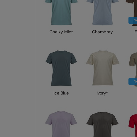
N
Chalky Mint
Chambray
E
N
Ice Blue
Ivory*