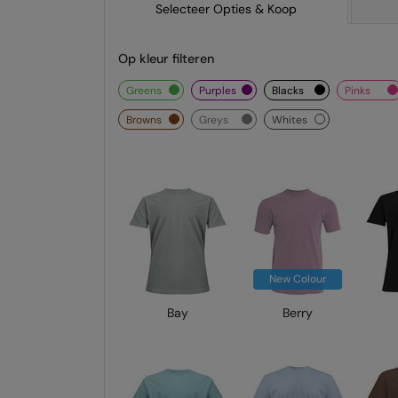
Selecteer Opties & Koop
Op kleur filteren
greens
purples
blacks
pinks
browns
greys
whites
New Colour
Bay
Berry