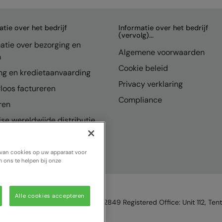
atie over het bedrijf
Informatie over het bedrijf
(vervolg)...
atie over bezorging en
Algemene voorwaarden
n
Cookie beleid
ng en kredietaanvaarding
Privacy verklaring
loos factureren
Compliance
ren
se wereldwijde distributie
n van cookies op uw apparaat voor
 ons te helpen bij onze
Alle cookies accepteren
ngland & Wales, Reg Number 1362849 Registered Office: Unit 112, Tent