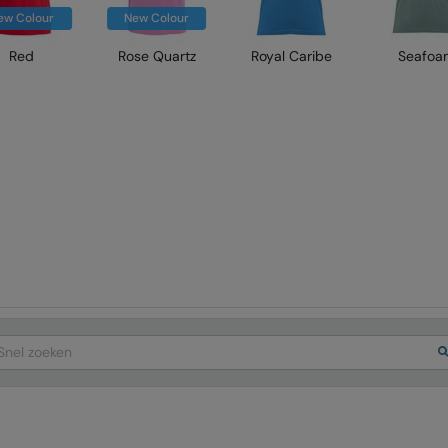
ew Colour
New Colour
Red
Rose Quartz
Royal Caribe
Seafoa
arch