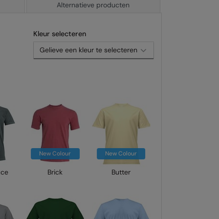
Alternatieve producten
Kleur selecteren
New Colour
New Colour
uce
Brick
Butter