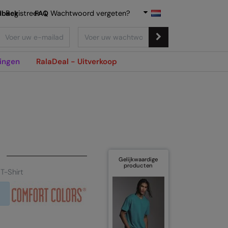
dback
Registreer
FAQ
|
Wachtwoord vergeten?
ingen
RalaDeal - Uitverkoop
Gelijkwaardige
producten
T-Shirt