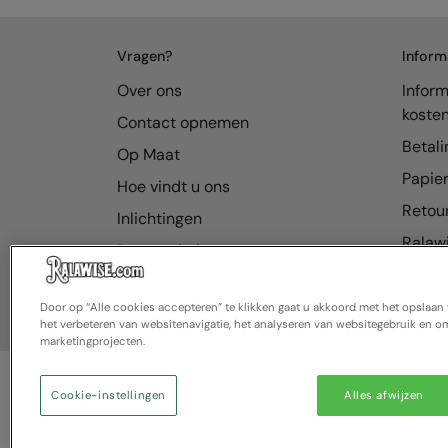
Vragen?
Inform
Over ons
Inform
koste
Contact opnemen
Betali
Op Maat
Papier
Hoe vindt u ons
Retou
Inlichtingen
Ralawi
Bronnenhub
FAQ
Door op “Alle cookies accepteren” te klikken gaat u akkoord met het opslaa
het verbeteren van websitenavigatie, het analyseren van websitegebruik en om
marketingprojecten.
Cookie-instellingen
Alles afwijzen
© Ralawise 2025| Ralawise Limited, Registered in E
Flintshire, CH5 2UA