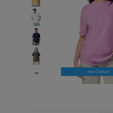
New Colours
Next