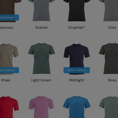
ew Colour
spresso
Granite
Graphite*
Grey
ew Colour
New Colour
Khaki
Light Green
Midnight
Moss