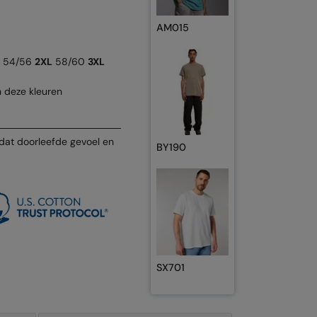
AM015
54/56
2XL
58/60
3XL
n deze kleuren
r dat doorleefde gevoel en
BY190
SX701