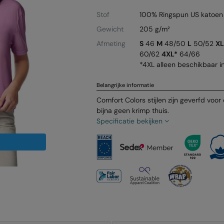
Stof
100% Ringspun US katoen
Gewicht
205 g/m²
Afmeting
S
46
M
48/50
L
50/52
XL
60/62
4XL*
64/66
*4XL alleen beschikbaar i
Belangrijke informatie
Comfort Colors stijlen zijn geverfd voo
bijna geen krimp thuis.
Specificatie bekijken