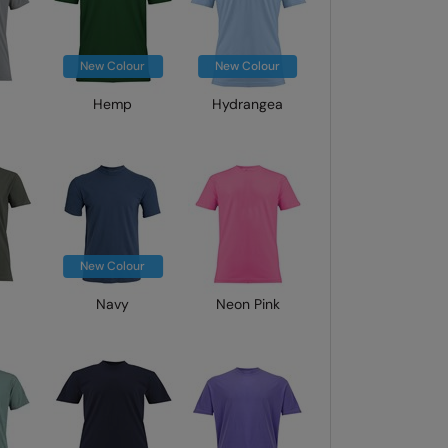
New Colour
New Colour
Hemp
Hydrangea
New Colour
Navy
Neon Pink