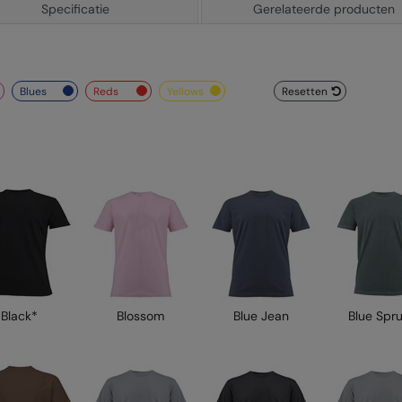
Specificatie
Gerelateerde producten
blues
reds
yellows
Resetten
Black*
Blossom
Blue Jean
Blue Spr