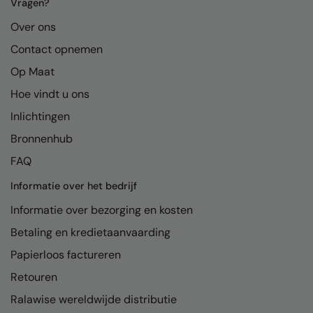
Kariban
Vragen?
Over ons
Kariban Proact
Contact opnemen
KiMood
Op Maat
Kodak
Hoe vindt u ons
Kustom Kit
Inlichtingen
Larkwood
Bronnenhub
FAQ
Maddins
Informatie over het bedrijf
Madeira
Informatie over bezorging en kosten
MagiCut
Betaling en kredietaanvaarding
Marketing Hub
Papierloos factureren
Mumbles
Retouren
New Morning Studios
Ralawise wereldwijde distributie