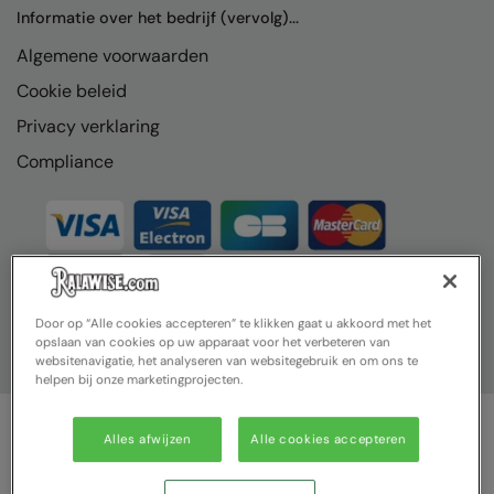
Nike
Informatie over het bedrijf (vervolg)...
Algemene voorwaarden
Nimbus
Cookie beleid
Nutshell
Privacy verklaring
OGIO
Compliance
Onna By Premier
Portman & Pooch
Portwest
Premier
Door op “Alle cookies accepteren” te klikken gaat u akkoord met het
opslaan van cookies op uw apparaat voor het verbeteren van
Pro RTX
websitenavigatie, het analyseren van websitegebruik en om ons te
helpen bij onze marketingprojecten.
Pro RTX High Visibility
Quadra
Alles afwijzen
Alle cookies accepteren
© Ralawise 2025| Ralawise Limited, Registered in England &
RalaBundle
Wales, Reg Number 1362849 Registered Office: Unit 112, Tenth