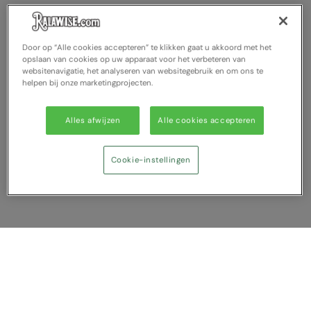
Nike
Nimbus
Door op “Alle cookies accepteren” te klikken gaat u akkoord met het
opslaan van cookies op uw apparaat voor het verbeteren van
Nutshell
websitenavigatie, het analyseren van websitegebruik en om ons te
helpen bij onze marketingprojecten.
OGIO
Onna By Premier
Alles afwijzen
Alle cookies accepteren
Portman & Pooch
Cookie-instellingen
Portwest
Premier
Pro RTX
Pro RTX High Visibility
Vergelijking tonen
Quadra
U heeft NaN artikel(en) in uw vergelijking
RalaBundle