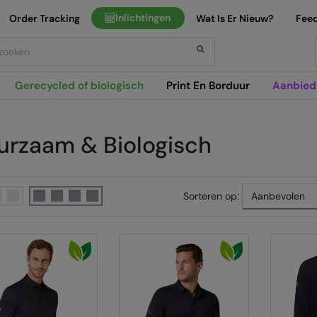
Inlichtingen
Order Tracking
Wat Is Er Nieuw?
Fee
h
Gerecycled of biologisch
Print En Borduur
Aanbied
urzaam & Biologisch
Sorteren op: