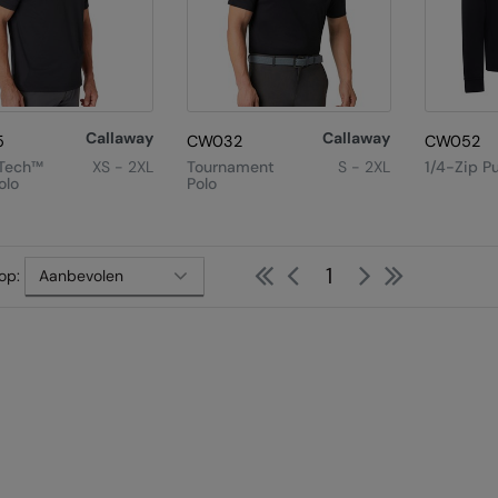
Callaway
Callaway
5
CW032
CW052
 Tech™
XS - 2XL
Tournament
S - 2XL
1/4-Zip Pu
olo
Polo
First
Previous
Next
Last
1
op: