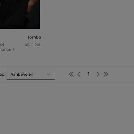
Tombo
ed
XS - 2XL
mance T
First
Previous
Next
Last
1
op: