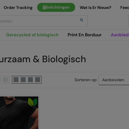
Inlichtingen
Order Tracking
Wat Is Er Nieuw?
Fee
h
Gerecycled of biologisch
Print En Borduur
Aanbied
urzaam & Biologisch
Sorteren op: