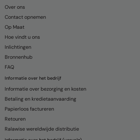
Kariban
Over ons
Kariban Proact
Contact opnemen
KiMood
Op Maat
Hoe vindt u ons
Kodak
Inlichtingen
Kustom Kit
Bronnenhub
Larkwood
FAQ
Maddins
Informatie over het bedrijf
Madeira
Informatie over bezorging en kosten
MagiCut
Betaling en kredietaanvaarding
Marketing Hub
Papierloos factureren
Retouren
Mumbles
Ralawise wereldwijde distributie
New Morning Studios