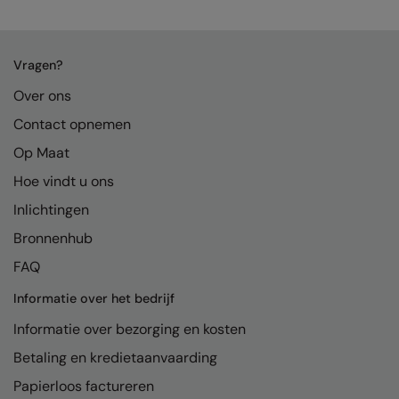
Kariban
Kariban Proact
Vragen?
KiMood
Over ons
Kodak
Contact opnemen
Kustom Kit
Op Maat
Larkwood
Hoe vindt u ons
Maddins
Inlichtingen
Bronnenhub
Madeira
FAQ
MagiCut
Informatie over het bedrijf
Marketing Hub
Informatie over bezorging en kosten
Mumbles
Betaling en kredietaanvaarding
New Morning Studios
Papierloos factureren