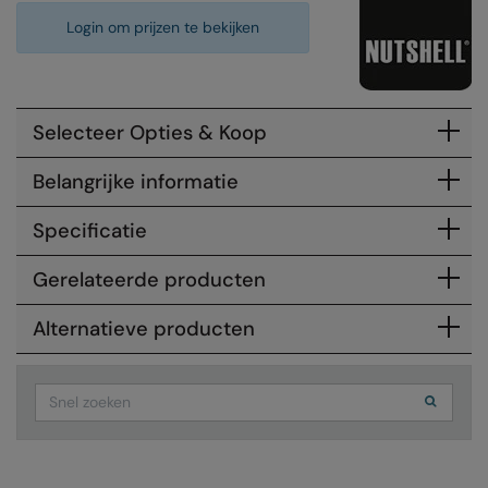
Login om prijzen te bekijken
Colortone
Premier
Comfort Colors
Quadra
Craghoppers Expert
Ralaflex
Selecteer Opties & Koop
Everyday Essentials
Russell Athletic®
Belangrijke informatie
Finden & Hales
SF
Specificatie
Flexfit by Yupoong
Tombo
Gerelateerde producten
Front Row
TriDri
Alternatieve producten
Fruit of the Loom
Westford Mill
Gildan
Search
Henbury
Home & Living