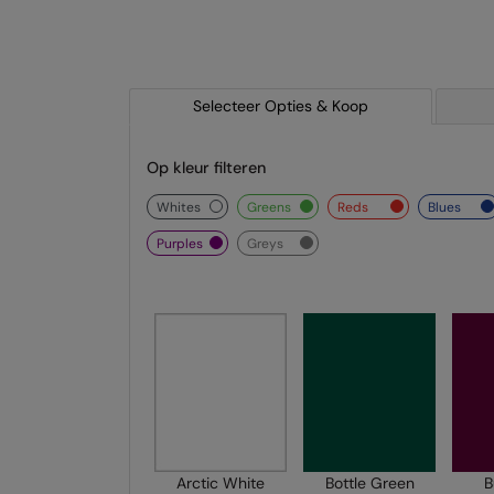
Selecteer Opties & Koop
Op kleur filteren
whites
greens
reds
blues
purples
greys
Arctic White
Bottle Green
B