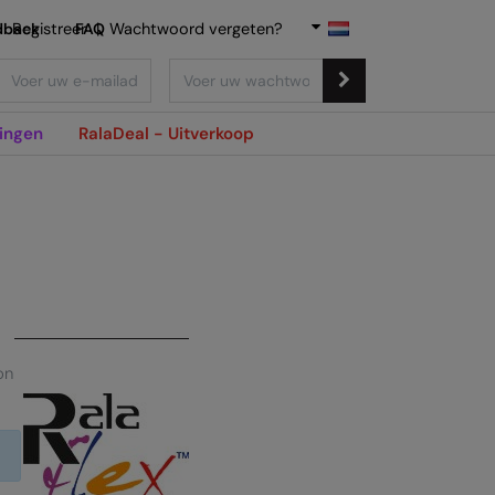
dback
Registreer
FAQ
|
Wachtwoord vergeten?
ingen
RalaDeal - Uitverkoop
on