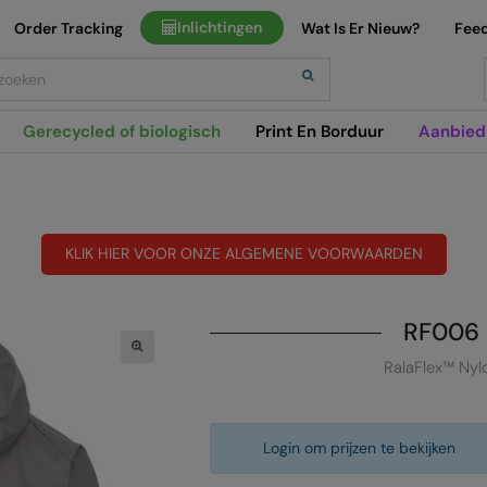
Inlichtingen
Order Tracking
Wat Is Er Nieuw?
Fee
h
Gerecycled of biologisch
Print En Borduur
Aanbied
KLIK HIER VOOR ONZE ALGEMENE VOORWAARDEN
RF006
RalaFlex™ Nyl
Login om prijzen te bekijken