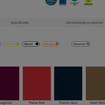
Specificatie
Gerelateerde producten
yellows
blacks
oranges
Resetten
urgundy
Flame Red
French navy
Gold Meta