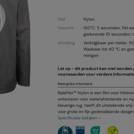
Stof
Nylon
Gewicht
150°C. 5 seconden. Pel w
gedurende 10 seconden. L
Afmeting
Verkrijgbaar per meter, 5
Wasbaar tot 40 °C en ges
reinigen
Let op - dit product kan niet worden 
voorwaarden voor verdere informatie
Belangrijke informatie
RalaFlex™ Nylon is een film voor hitteo
ontworpen voor waterafstotende en nyl
kleverige rug, heeft dit uitstekende sn
voor grote en fijn gedetailleerde desig
Specificatie bekijken