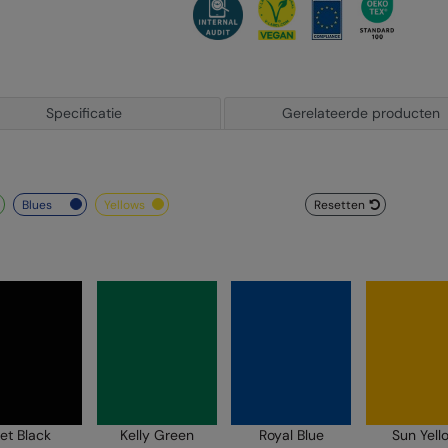
Specificatie
Gerelateerde producten
blues
yellows
Resetten
et Black
Kelly Green
Royal Blue
Sun Yell