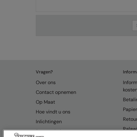
Se
Vragen?
Inform
Over ons
Inform
koste
Contact opnemen
Betali
Op Maat
Papier
Hoe vindt u ons
Retou
Inlichtingen
Ralawi
Bronnenhub