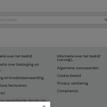
arch
atie over het bedrijf
Informatie over het bedrijf
(vervolg)...
atie over bezorging en
Algemene voorwaarden
n
Cookie beleid
ng en kredietaanvaarding
Privacy verklaring
loos factureren
Compliance
ren
se wereldwijde distributie