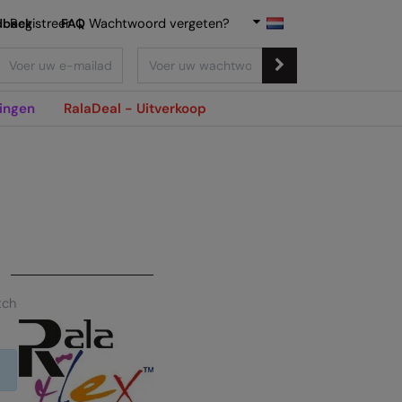
dback
Registreer
FAQ
|
Wachtwoord vergeten?
ingen
RalaDeal - Uitverkoop
tch