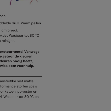
toen
ddelde druk. Warm pellen.
0 cm breed.
extiel. Wasbaar tot 80 °C
 reinigen.
 geretourneerd. Vanwege
de getoonde kleuren
 kleuren nodig heeft,
wise.com voor hulp.
ransferfilm met matte
rformance stoffen zoals
oor katoen, polyester en
l. Wasbaar tot 80 °C en.