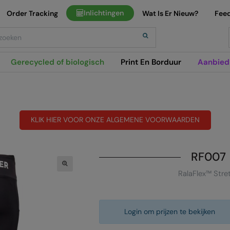
Inlichtingen
Order Tracking
Wat Is Er Nieuw?
Fee
h
Gerecycled of biologisch
Print En Borduur
Aanbied
KLIK HIER VOOR ONZE ALGEMENE VOORWAARDEN
RF007
RalaFlex™ Stre
Login om prijzen te bekijken