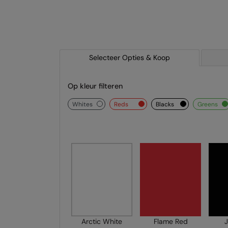
Selecteer Opties & Koop
Op kleur filteren
whites
reds
blacks
greens
Arctic White
Flame Red
J