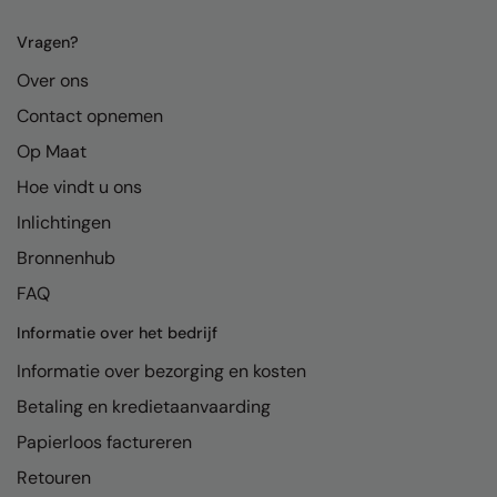
Kariban
Vragen?
Kariban Proact
Over ons
KiMood
Contact opnemen
Kodak
Op Maat
Kustom Kit
Hoe vindt u ons
Larkwood
Inlichtingen
Bronnenhub
Maddins
FAQ
Madeira
Informatie over het bedrijf
MagiCut
Informatie over bezorging en kosten
Marketing Hub
Betaling en kredietaanvaarding
Mumbles
Papierloos factureren
New Morning Studios
Retouren