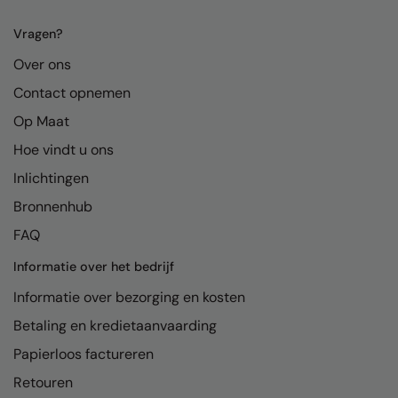
Kariban
Vragen?
Kariban Proact
Over ons
KiMood
Contact opnemen
Kodak
Op Maat
Kustom Kit
Hoe vindt u ons
Larkwood
Inlichtingen
Bronnenhub
Maddins
FAQ
Madeira
Informatie over het bedrijf
MagiCut
Informatie over bezorging en kosten
Marketing Hub
Betaling en kredietaanvaarding
Mumbles
Papierloos factureren
New Morning Studios
Retouren