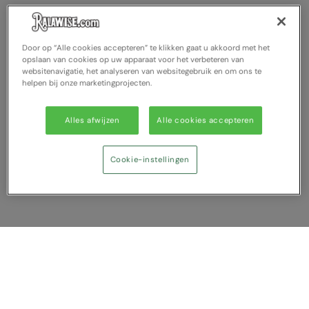
Nike
Nimbus
Door op “Alle cookies accepteren” te klikken gaat u akkoord met het
Nutshell
opslaan van cookies op uw apparaat voor het verbeteren van
websitenavigatie, het analyseren van websitegebruik en om ons te
helpen bij onze marketingprojecten.
OGIO
Onna By Premier
Alles afwijzen
Alle cookies accepteren
Portman & Pooch
Cookie-instellingen
Portwest
Premier
Pro RTX
Pro RTX High Visibility
Vergelijking tonen
Quadra
U heeft NaN artikel(en) in uw vergelijking
RalaBundle