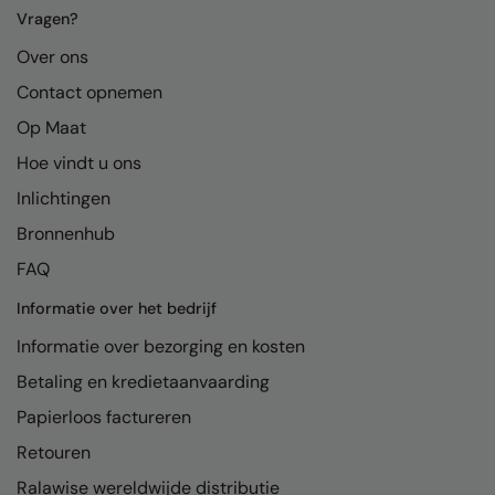
Kariban
Vragen?
Kariban Proact
Over ons
KiMood
Contact opnemen
Op Maat
Kodak
Hoe vindt u ons
Kustom Kit
Inlichtingen
Larkwood
Bronnenhub
Maddins
FAQ
Madeira
Informatie over het bedrijf
MagiCut
Informatie over bezorging en kosten
Betaling en kredietaanvaarding
Marketing Hub
Papierloos factureren
Mumbles
Retouren
New Morning Studios
Ralawise wereldwijde distributie