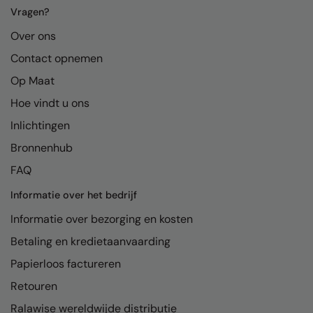
Kariban
Vragen?
Kariban Proact
Over ons
KiMood
Contact opnemen
Op Maat
Kodak
Hoe vindt u ons
Kustom Kit
Inlichtingen
Larkwood
Bronnenhub
Maddins
FAQ
Madeira
Informatie over het bedrijf
MagiCut
Informatie over bezorging en kosten
Betaling en kredietaanvaarding
Marketing Hub
Papierloos factureren
Mumbles
Retouren
New Morning Studios
Ralawise wereldwijde distributie