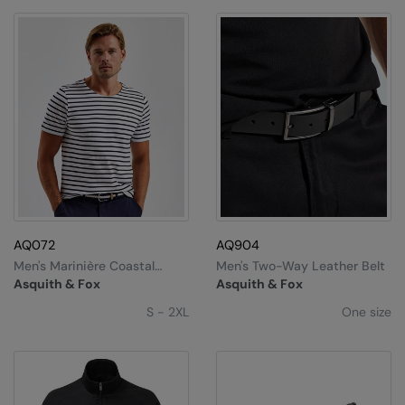
AQ072
AQ904
Men's Marinière Coastal
Men's Two-Way Leather Belt
Short Sleeve Tee
Asquith & Fox
Asquith & Fox
S - 2XL
One size