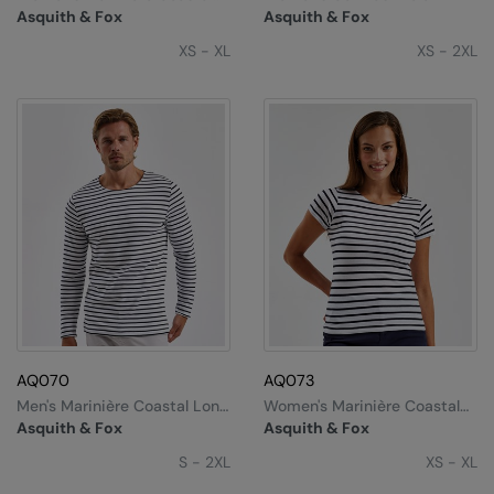
Long Sleeve Tee
Asquith & Fox
Asquith & Fox
XS - XL
XS - 2XL
AQ070
AQ073
Men's Marinière Coastal Long
Women's Marinière Coastal
Sleeve Tee
Short Sleeve Tee
Asquith & Fox
Asquith & Fox
S - 2XL
XS - XL