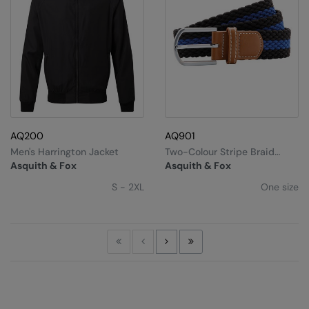
AQ200
AQ901
Men's Harrington Jacket
Two-Colour Stripe Braid
Stretch Belt
Asquith & Fox
Asquith & Fox
S - 2XL
One size
First
Previous
Next
Last