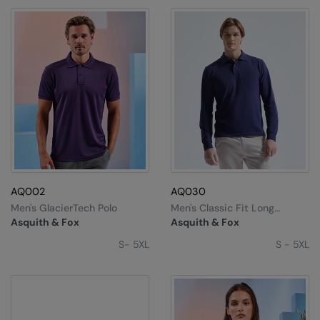
AQ002
AQ030
Men's GlacierTech Polo
Men's Classic Fit Long
Sleeved Polo
Asquith & Fox
Asquith & Fox
S- 5XL
S - 5XL