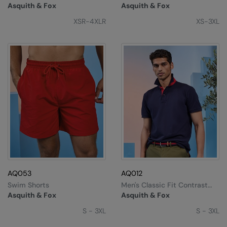
Asquith & Fox
Asquith & Fox
XSR-4XLR
XS-3XL
AQ053
AQ012
Swim Shorts
Men's Classic Fit Contrast
Polo
Asquith & Fox
Asquith & Fox
S - 3XL
S - 3XL