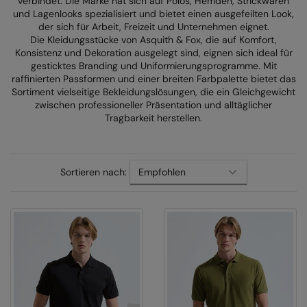
verbindet. Die Marke hat sich auf Polos, Hemden, Strickwaren
und Lagenlooks spezialisiert und bietet einen ausgefeilten Look,
AWDis Just Polo's
Beechfield
Resolute Ink
der sich für Arbeit, Freizeit und Unternehmen eignet.
Die Kleidungsstücke von Asquith & Fox, die auf Komfort,
AWDis So Denim
Build Your Brand
The Magic Touch
Konsistenz und Dekoration ausgelegt sind, eignen sich ideal für
gesticktes Branding und Uniformierungsprogramme. Mit
AWDis Just T's
Craghoppers
Transfers
raffinierten Passformen und einer breiten Farbpalette bietet das
Sortiment vielseitige Bekleidungslösungen, die ein Gleichgewicht
B&C Collection
Flexfit By Yupoong
Xpres
zwischen professioneller Präsentation und alltäglicher
Tragbarkeit herstellen.
BabyBugz
Front Row
BagBase
Henbury
Sortieren nach:
Beechfield
Home & Living
Bella+Canvas
Kariban
Build Your Brand
KiMood
Build Your Brand Basic
Larkwood
Build Your Brandit
Nike
Callaway
Nimbus