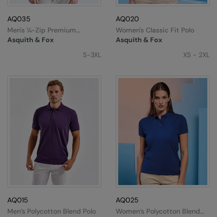
Kariban
AQ035
AQ020
Kariban Proact
Men's ¼-Zip Premium
Women's Classic Fit Polo
Sweatshirt
KiMood
Asquith & Fox
Asquith & Fox
S-3XL
XS - 2XL
Kodak
Kustom Kit
Larkwood
Maddins
Madeira
MagiCut
Marketing Hub
Mumbles
AQ015
AQ025
New Morning Studios
Men’s Polycotton Blend Polo
Women’s Polycotton Blend