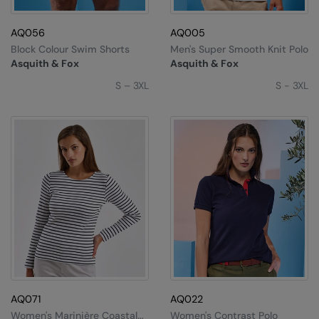
AQ056
AQ005
Block Colour Swim Shorts
Men's Super Smooth Knit Polo
Asquith & Fox
Asquith & Fox
S – 3XL
S - 3XL
AQ071
AQ022
Women's Marinière Coastal
Women's Contrast Polo