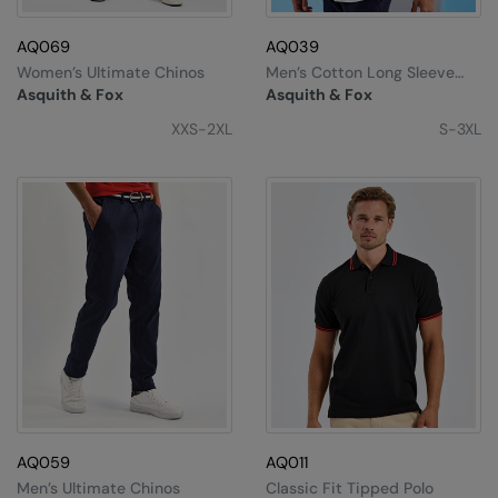
Under Armour Golf
AQ069
AQ039
Westford Mill
Women’s Ultimate Chinos
Men’s Cotton Long Sleeve
Oxford Shirt
Wombat
Asquith & Fox
Asquith & Fox
XXS-2XL
S-3XL
Xpres
Yoko
AQ059
AQ011
Men’s Ultimate Chinos
Classic Fit Tipped Polo