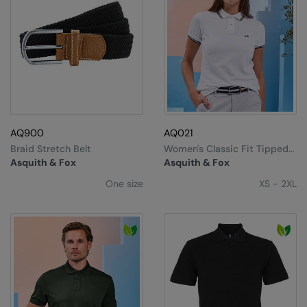
AQ900
AQ021
Braid Stretch Belt
Women's Classic Fit Tipped
Polo
Asquith & Fox
Asquith & Fox
One size
XS - 2XL