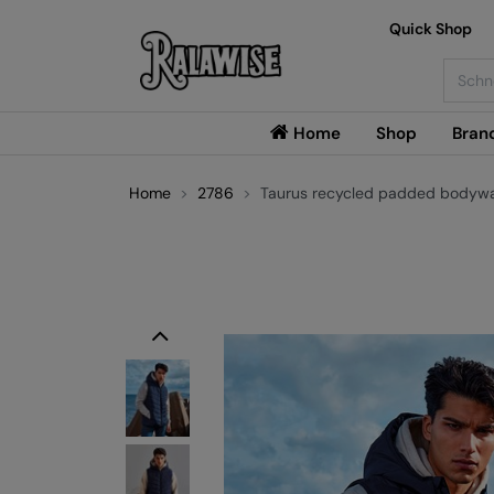
Quick Shop
Searc
Home
Shop
Bran
Home
2786
Taurus recycled padded bodyw
Previous