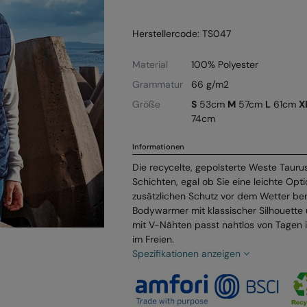
Herstellercode: TS047
Material
100% Polyester
Grammatur
66 g/m2
Größe
S
53cm
M
57cm
L
61cm
X
74cm
Informationen
Die recycelte, gepolsterte Weste Taurus
Schichten, egal ob Sie eine leichte Op
zusätzlichen Schutz vor dem Wetter ben
Bodywarmer mit klassischer Silhouette
mit V-Nähten passt nahtlos von Tagen
im Freien.
Spezifikationen anzeigen