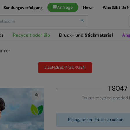
Anfrage
Sendungsverfolgung
News
Was Gibt Us 
h
ds
Recycelt oder Bio
Druck- und Stickmaterial
Ang
armer
LIZENZBEDINGUNGEN
TS047
Taurus recycled padded
Einloggen um Preise zu sehen