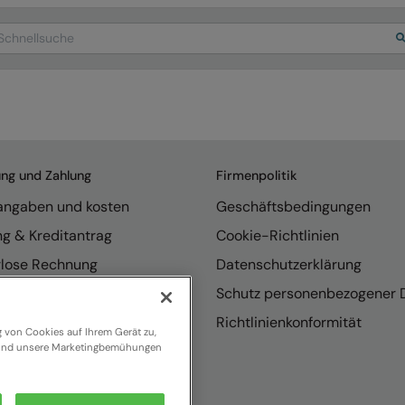
arch
ung und Zahlung
Firmenpolitik
rangaben und kosten
Geschäftsbedingungen
ng & Kreditantrag
Cookie-Richtlinien
rlose Rechnung
Datenschutzerklärung
endungen
Schutz personenbezogener 
se internationaler Vertrieb
Richtlinienkonformität
g von Cookies auf Ihrem Gerät zu,
n und unsere Marketingbemühungen