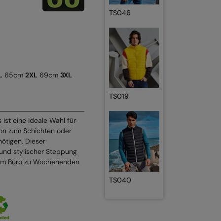
TS046
L
65cm
2XL
69cm
3XL
TS019
 ist eine ideale Wahl für
tion zum Schichten oder
ötigen. Dieser
 und stylischer Steppung
 im Büro zu Wochenenden
TS040