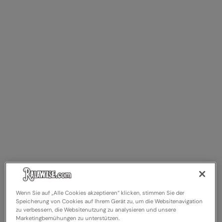
Kariban
Kariban Proact
KiMood
Kodak
Kustom Kit
Larkwood
Maddins
Madeira
MagiCut
Marketing Hub
Mumbles
Wenn Sie auf „Alle Cookies akzeptieren“ klicken, stimmen Sie der
Speicherung von Cookies auf Ihrem Gerät zu, um die Websitenavigation
New Morning Studios
zu verbessern, die Websitenutzung zu analysieren und unsere
Marketingbemühungen zu unterstützen.