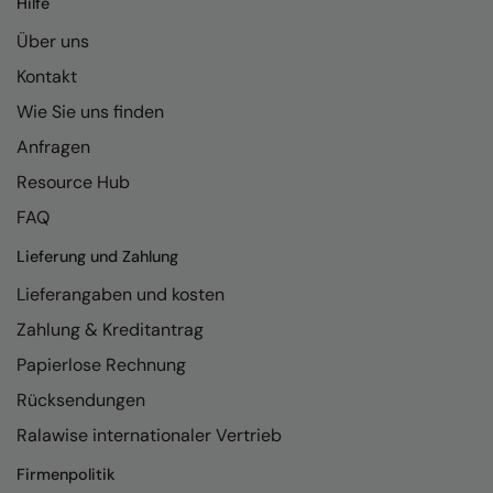
Hilfe
Kariban
Über uns
Kariban Proact
Kontakt
KiMood
Wie Sie uns finden
Kodak
Anfragen
Kustom Kit
Resource Hub
Larkwood
FAQ
Maddins
Lieferung und Zahlung
Lieferangaben und kosten
Madeira
Zahlung & Kreditantrag
MagiCut
Papierlose Rechnung
Marketing Hub
Rücksendungen
Mumbles
Ralawise internationaler Vertrieb
New Morning Studios
Firmenpolitik