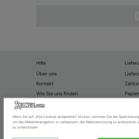
Se
Hilfe
Liefer
Über uns
Liefe
Kontakt
Zahlu
Wie Sie uns finden
Papie
Anfragen
Rücks
Resource Hub
Ralawi
Wenn Sie auf „Alle Cookies akzeptieren“ klicken, stimmen Sie der Speicherun
um die Websitenavigation zu verbessern, die Websitenutzung zu analysiere
FAQ
zu unterstützen.