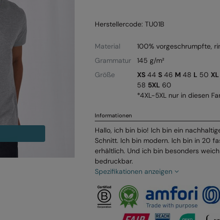
Herstellercode: TU01B
Material
100% vorgeschrumpfte, r
Grammatur
145 g/m²
Größe
XS
44
S
46
M
48
L
50
XL
58
5XL
60
*4XL-5XL nur in diesen Far
Informationen
Hallo, ich bin bio! Ich bin ein nachhalt
Schnitt. Ich bin modern. Ich bin in 20 
erhältlich. Und ich bin besonders wei
bedruckbar.
Spezifikationen anzeigen