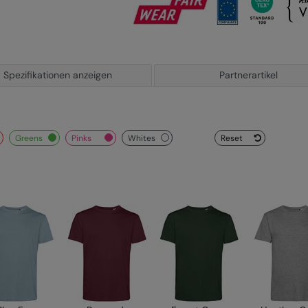
Spezifikationen anzeigen
Partnerartikel
greens
pinks
whites
Reset