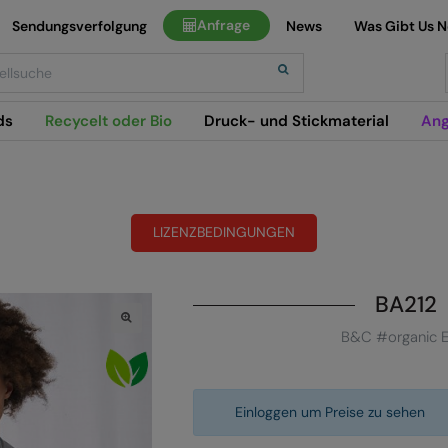
Anfrage
Sendungsverfolgung
News
Was Gibt Us 
h
ds
Recycelt oder Bio
Druck- und Stickmaterial
Ang
LIZENZBEDINGUNGEN
BA212
B&C #organic 
Einloggen um Preise zu sehen