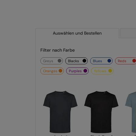
Auswählen und Bestellen
Filter nach Farbe
greys
blacks
blues
reds
oranges
purples
yellows