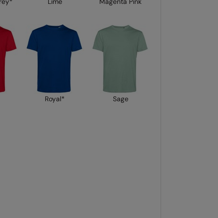
rey*
Lime
Magenta Pink
Royal*
Sage