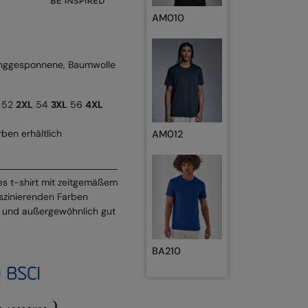
AM010
inggesponnene, Baumwolle
52
2XL
54
3XL
56
4XL
ben erhältlich
AM012
iges t-shirt mit zeitgemäßem
faszinierenden Farben
ch und außergewöhnlich gut
BA210