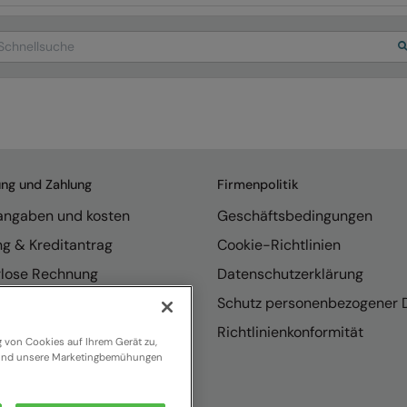
arch
ung und Zahlung
Firmenpolitik
rangaben und kosten
Geschäftsbedingungen
ng & Kreditantrag
Cookie-Richtlinien
rlose Rechnung
Datenschutzerklärung
endungen
Schutz personenbezogener 
se internationaler Vertrieb
Richtlinienkonformität
g von Cookies auf Ihrem Gerät zu,
n und unsere Marketingbemühungen