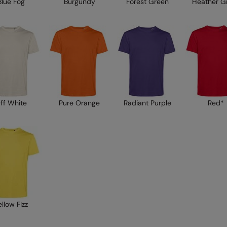
Blue Fog
Burgundy
Forest Green
Heather G
ff White
Pure Orange
Radiant Purple
Red*
ellow FIzz