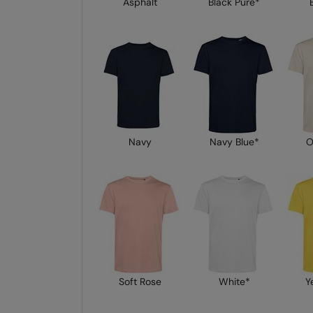
Asphalt
Black Pure*
Navy
Navy Blue*
O
Soft Rose
White*
Y