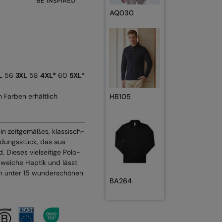
AQ030
L
56
3XL
58
4XL*
60
5XL*
 Farben erhältlich
HB105
in zeitgemäßes, klassisch-
dungsstück, das aus
. Dieses vielseitige Polo-
 weiche Haptik und lässt
n unter 15 wunderschönen
BA264