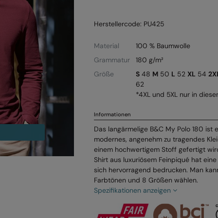
Herstellercode: PU425
Material
100 % Baumwolle
Grammatur
180 g/m²
Größe
S
48
M
50
L
52
XL
54
2X
62
*4XL und 5XL nur in diesen
Informationen
Das langärmelige B&C My Polo 180 ist e
modernes, angenehm zu tragendes Klei
einem hochwertigem Stoff gefertigt wird
Shirt aus luxuriösem Feinpiqué hat eine
sich hervorragend bedrucken. Man kan
Farbtönen und 8 Größen wählen.
Spezifikationen anzeigen