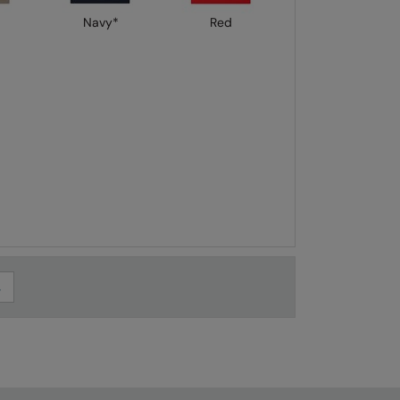
Navy*
Red