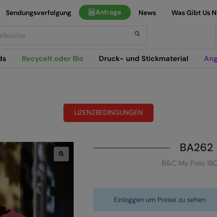
Anfrage
Sendungsverfolgung
News
Was Gibt Us 
h
ds
Recycelt oder Bio
Druck- und Stickmaterial
Ang
LIZENZBEDINGUNGEN
BA262
B&C My Polo 18
Einloggen um Preise zu sehen