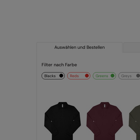
Auswählen und Bestellen
Filter nach Farbe
blacks
reds
greens
greys