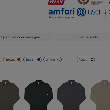
Spezifikationen anzeigen
Partnerartikel
browns
blues
whites
Reset