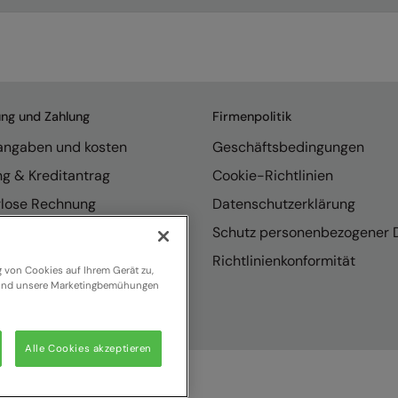
ung und Zahlung
Firmenpolitik
rangaben und kosten
Geschäftsbedingungen
ng & Kreditantrag
Cookie-Richtlinien
rlose Rechnung
Datenschutzerklärung
endungen
Schutz personenbezogener 
se internationaler Vertrieb
Richtlinienkonformität
g von Cookies auf Ihrem Gerät zu,
n und unsere Marketingbemühungen
Alle Cookies akzeptieren