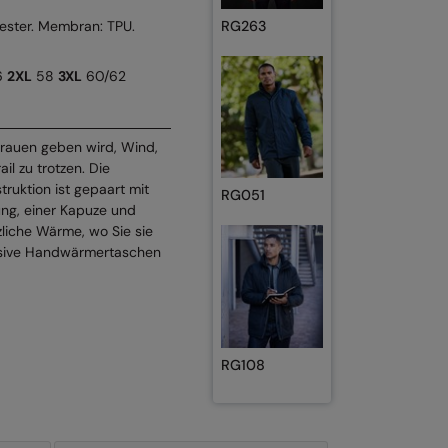
RG263
ester. Membran: TPU.
6
2XL
58
3XL
60/62
trauen geben wird, Wind,
l zu trotzen. Die
uktion ist gepaart mit
RG051
lung, einer Kapuze und
zliche Wärme, wo Sie sie
usive Handwärmertaschen
RG108