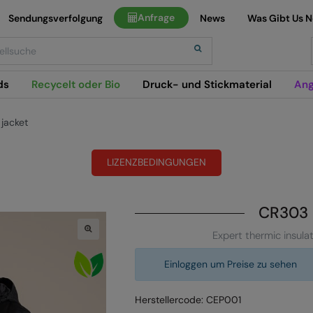
Anfrage
Sendungsverfolgung
News
Was Gibt Us 
h
ds
Recycelt oder Bio
Druck- und Stickmaterial
Ang
 jacket
LIZENZBEDINGUNGEN
CR303
Expert thermic insula
Einloggen um Preise zu sehen
Herstellercode: CEP001