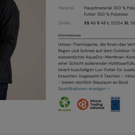
Material
Hauptmaterial: 100 % Poly
Futter: 100 % Polyester
Größe
XS
46
S
48
L
52/54
XL
5
Informationen
Unisex-Thermojacke, die Ihnen das Ver
Regen und Schnee auf dem Outdoor-Trai
wasserdichte AquaDry-Membran-Konstr
einer Schicht isolierender Hohlfaserfül
einem kuscheligen Lux-Futter für zusät
brauchen. Insgesamt 4 Taschen - inkl
- bieten reichlich Stauraum an Bord.
Spezifikationen anzeigen