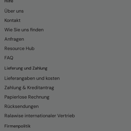
Hilfe
Kariban
Über uns
Kariban Proact
Kontakt
KiMood
Wie Sie uns finden
Kodak
Anfragen
Kustom Kit
Resource Hub
Larkwood
FAQ
Maddins
Lieferung und Zahlung
Lieferangaben und kosten
Madeira
Zahlung & Kreditantrag
MagiCut
Papierlose Rechnung
Marketing Hub
Rücksendungen
Mumbles
Ralawise internationaler Vertrieb
New Morning Studios
Firmenpolitik