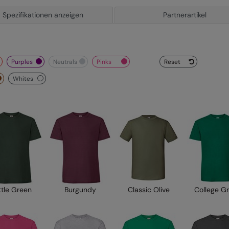
Spezifikationen anzeigen
Partnerartikel
purples
neutrals
pinks
Reset
whites
ttle Green
Burgundy
Classic Olive
College G