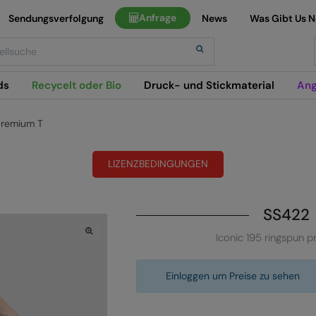
Anfrage
Sendungsverfolgung
News
Was Gibt Us 
h
ds
Recycelt oder Bio
Druck- und Stickmaterial
Ang
premium T
LIZENZBEDINGUNGEN
SS422
Iconic 195 ringspun 
Einloggen um Preise zu sehen