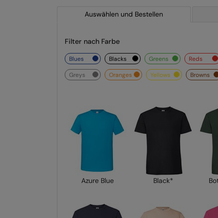
Auswählen und Bestellen
Filter nach Farbe
blues
blacks
greens
reds
greys
oranges
yellows
browns
Azure Blue
Black*
Bo