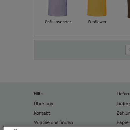
Soft Lavender
Sunflower
Se
Hilfe
Liefer
Über uns
Liefe
Kontakt
Zahlu
Wie Sie uns finden
Papie