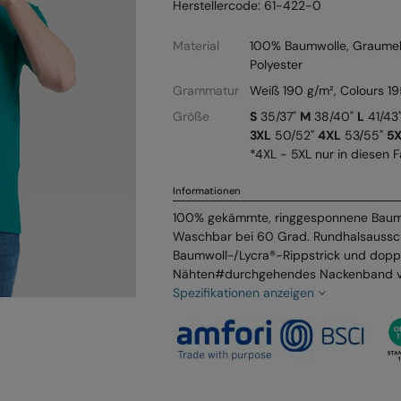
Herstellercode: 61-422-0
Material
100% Baumwolle, Graumeli
Polyester
Grammatur
Weiß 190 g/m², Colours 19
Größe
S
35/37"
M
38/40"
L
41/43
3XL
50/52"
4XL
53/55"
5
*4XL - 5XL nur in diesen F
Informationen
100% gekämmte, ringgesponnene Baumwo
Waschbar bei 60 Grad. Rundhalsaussch
Baumwoll-/Lycra®-Rippstrick und dopp
Nähten#durchgehendes Nackenband von
Spezifikationen anzeigen