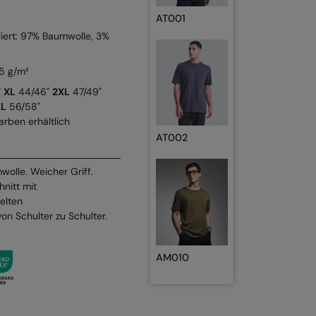
AT001
ert: 97% Baumwolle, 3%
5 g/m²
"
XL
44/46"
2XL
47/49"
XL
56/58"
arben erhältlich
AT002
lle. Weicher Griff.
nitt mit
elten
 Schulter zu Schulter.
AM010