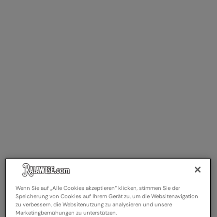
Kariban
Kariban Proact
KiMood
Kodak
Kustom Kit
Larkwood
Maddins
Madeira
MagiCut
Marketing Hub
Mumbles
Wenn Sie auf „Alle Cookies akzeptieren“ klicken, stimmen Sie der
Speicherung von Cookies auf Ihrem Gerät zu, um die Websitenavigation
New Morning Studios
zu verbessern, die Websitenutzung zu analysieren und unsere
Marketingbemühungen zu unterstützen.