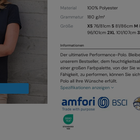
Material
100% Polyester
Grammatur
180 g/m²
Größe
XS
76/81cm
S
81/86cm
M
96/101cm
2XL
101/107cm
3
Informationen
Der ultimative Performance-Polo. Bleibe
unserem Bestseller, dem feuchtigkeitsa
einer großen Farbpalette, von der Sie 
Fähigkeit, zu performen, können Sie sich
Polo all Ihre Wünsche erfüllt.
Spezifikationen anzeigen