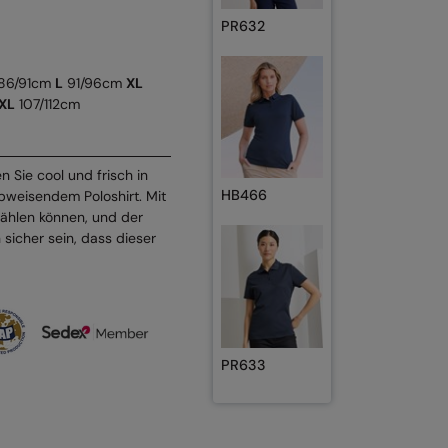
PR632
86/91cm
L
91/96cm
XL
XL
107/112cm
n Sie cool und frisch in
HB466
bweisendem Poloshirt. Mit
wählen können, und der
 sicher sein, dass dieser
PR633