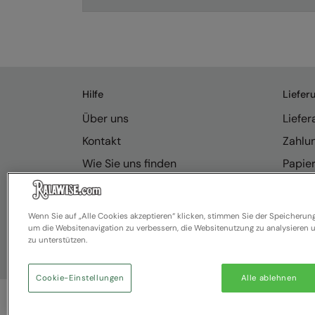
Hilfe
Liefer
Über uns
Liefe
Kontakt
Zahlu
Wie Sie uns finden
Papie
Anfragen
Rücks
Resource Hub
Ralawi
Wenn Sie auf „Alle Cookies akzeptieren“ klicken, stimmen Sie der Speicherun
um die Websitenavigation zu verbessern, die Websitenutzung zu analysiere
FAQ
zu unterstützen.
Cookie-Einstellungen
Alle ablehnen