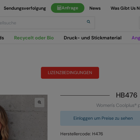
Anfrage
Sendungsverfolgung
News
Was Gibt Us 
h
ds
Recycelt oder Bio
Druck- und Stickmaterial
Ang
LIZENZBEDINGUNGEN
HB476
Women's Coolplus® p
Einloggen um Preise zu sehen
Herstellercode: H476