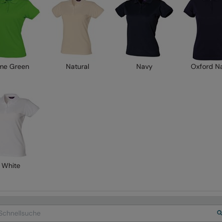
me Green
Natural
Navy
Oxford N
White
arch