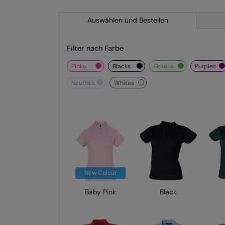
Auswählen und Bestellen
Filter nach Farbe
pinks
blacks
greens
purples
neutrals
whites
New Colour
Baby Pink
Black