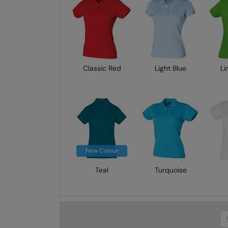
Classic Red
Light Blue
Li
New Colour
Teal
Turquoise
Se