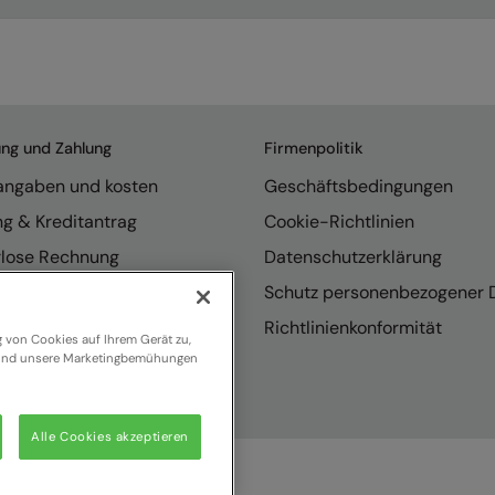
ung und Zahlung
Firmenpolitik
rangaben und kosten
Geschäftsbedingungen
ng & Kreditantrag
Cookie-Richtlinien
rlose Rechnung
Datenschutzerklärung
endungen
Schutz personenbezogener 
se internationaler Vertrieb
Richtlinienkonformität
g von Cookies auf Ihrem Gerät zu,
n und unsere Marketingbemühungen
Alle Cookies akzeptieren