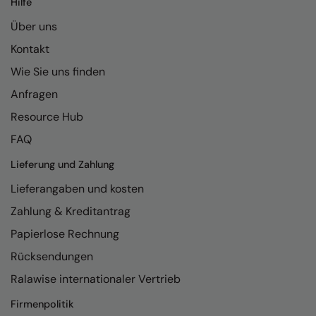
Hilfe
Kariban
Über uns
Kariban Proact
Kontakt
KiMood
Wie Sie uns finden
Kodak
Anfragen
Kustom Kit
Resource Hub
Larkwood
FAQ
Maddins
Lieferung und Zahlung
Lieferangaben und kosten
Madeira
Zahlung & Kreditantrag
MagiCut
Papierlose Rechnung
Marketing Hub
Rücksendungen
Mumbles
Ralawise internationaler Vertrieb
New Morning Studios
Firmenpolitik