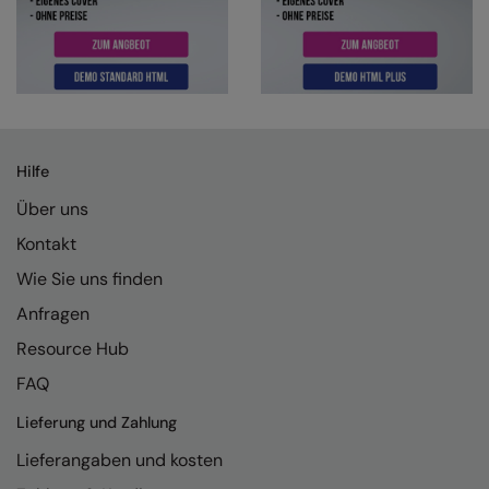
Colortone
Onna By Premier
Comfort Colors
Premier
Craghoppers Expert
Quadra
Everyday Essentials
Ralaflex
Hilfe
Finden & Hales
Russell Collection
Über uns
Kontakt
Flexfit by Yupoong
Russell
Wie Sie uns finden
Front Row
SF
Anfragen
Fruit of the Loom
Tombo
Resource Hub
Gildan
TriDri
FAQ
Henbury
Westford Mill
Lieferung und Zahlung
Home & Living
Lieferangaben und kosten