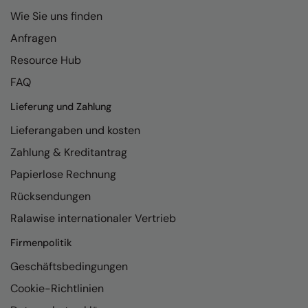
Wie Sie uns finden
Colortone
Onna By Premier
Anfragen
Comfort Colors
Premier
Resource Hub
Craghoppers Expert
Quadra
FAQ
Everyday Essentials
Ralaflex
Lieferung und Zahlung
Finden & Hales
Russell Collection
Lieferangaben und kosten
Zahlung & Kreditantrag
Flexfit by Yupoong
Russell
Papierlose Rechnung
Front Row
SF
Rücksendungen
Fruit of the Loom
Tombo
Ralawise internationaler Vertrieb
Gildan
TriDri
Firmenpolitik
Henbury
Westford Mill
Geschäftsbedingungen
Home & Living
Cookie-Richtlinien