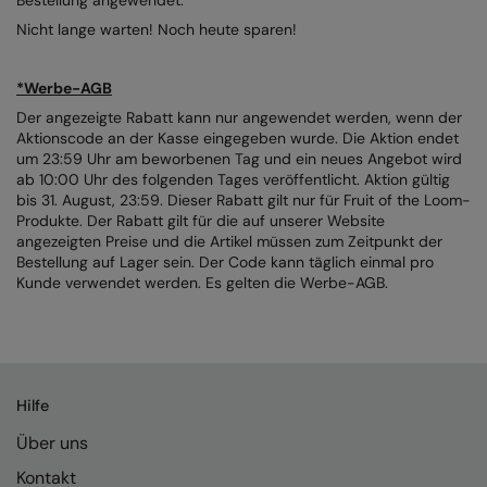
AWDis Just Polo's
Beechfield
Resolute Ink
Nicht lange warten! Noch heute sparen!
AWDis So Denim
Build Your Brand
The Magic Touch
*Werbe-AGB
AWDis Just T's
Craghoppers
Transfers
Der angezeigte Rabatt kann nur angewendet werden, wenn der
Aktionscode an der Kasse eingegeben wurde. Die Aktion endet
B&C Collection
Flexfit By Yupoong
Xpres
um 23:59 Uhr am beworbenen Tag und ein neues Angebot wird
ab 10:00 Uhr des folgenden Tages veröffentlicht. Aktion gültig
BabyBugz
Front Row
bis 31. August, 23:59. Dieser Rabatt gilt nur für Fruit of the Loom-
Produkte. Der Rabatt gilt für die auf unserer Website
BagBase
Henbury
angezeigten Preise und die Artikel müssen zum Zeitpunkt der
Bestellung auf Lager sein. Der Code kann täglich einmal pro
Beechfield
Home & Living
Kunde verwendet werden. Es gelten die Werbe-AGB.
Bella+Canvas
Kariban
Build Your Brand
KiMood
Build Your Brand Basic
Larkwood
Hilfe
Über uns
Build Your Brandit
Nike
Kontakt
Callaway
Nimbus