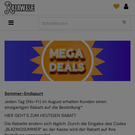
Back
Back
Back
Back
Back
Back
Back
Search
Shop
2786
Adidas
Druck- und Stickmaterial
Quick Shop
Accessoires
Add It On
Add It On
Anthem
Marken
SENDUNGSVERFOLGUNG
Digital Druck Medie
Everyday Essentials
FÜR DIESE SAISON
Adidas
ARTG
ANFRAGEN
DTG
Flip FOLD®
Anthem
Asquith & Fox
NEWS
Sticken
Madeira
BELIEBT
Asquith & Fox
AWDis Ecologie
FEEDBACK
Folien/Vinyls/HTV
RalaDPM
AWDis
AWDis Just Cool
FAQ
Sublimation
RalaFlex
Sommer-Endspurt
Druck- und Stickmaterial
AWDis Academy
AWDis Just Hoods
Transferpapiere
RalaFlock
Jeden Tag (Mo-Fr) im August erhalten Kunden einen
einzigartigen Rabatt auf die Bestetllung*
AWDis Ecologie
B&C Collection
RalaJet
HIER GEHT´S ZUM HEUTIGEN RABATT
AWDis Just Cool
Babybugz
RalaMugs
Die Rabatte ändern sich täglich. Durch die Eingabe des Codes
„BLAZINGSUMMER“ an der Kasse wird der Rabatt auf Ihre
AWDis Just Hoods
Bagbase
Ready Range
Bestellung angewendet.