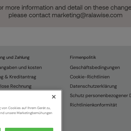
ung und Zahlung
Firmenpolitik
rangaben und kosten
Geschäftsbedingungen
ng & Kreditantrag
Cookie-Richtlinien
rlose Rechnung
Datenschutzerklärung
endungen
Schutz personenbezogener 
se internationaler Vertrieb
Richtlinienkonformität
g von Cookies auf Ihrem Gerät zu,
n und unsere Marketingbemühungen