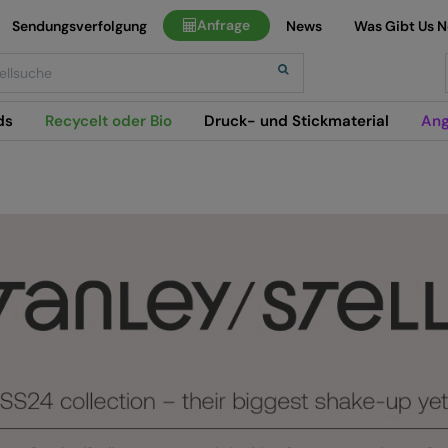
Anfrage
Sendungsverfolgung
News
Was Gibt Us 
h
ds
Recycelt oder Bio
Druck- und Stickmaterial
Ang