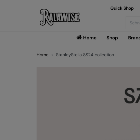
Quick Shop
Searc
Home
Shop
Bran
Home
StanleyStella SS24 collection