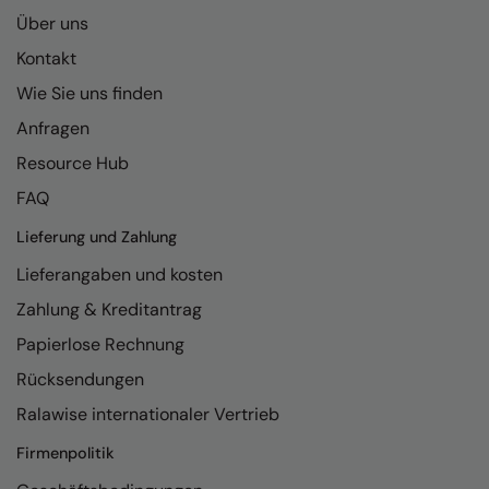
Kariban
Über uns
Kariban Proact
Kontakt
KiMood
Wie Sie uns finden
Anfragen
Kodak
Resource Hub
Kustom Kit
FAQ
Larkwood
Lieferung und Zahlung
Maddins
Lieferangaben und kosten
Madeira
Zahlung & Kreditantrag
MagiCut
Papierlose Rechnung
Marketing Hub
Rücksendungen
Ralawise internationaler Vertrieb
Mumbles
Firmenpolitik
New Morning Studios