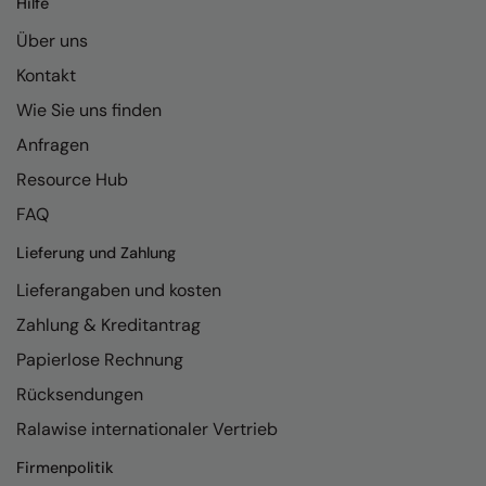
Hilfe
Kariban
Über uns
Kariban Proact
Kontakt
KiMood
Wie Sie uns finden
Kodak
Anfragen
Kustom Kit
Resource Hub
Larkwood
FAQ
Maddins
Lieferung und Zahlung
Lieferangaben und kosten
Madeira
Zahlung & Kreditantrag
MagiCut
Papierlose Rechnung
Marketing Hub
Rücksendungen
Mumbles
Ralawise internationaler Vertrieb
New Morning Studios
Firmenpolitik