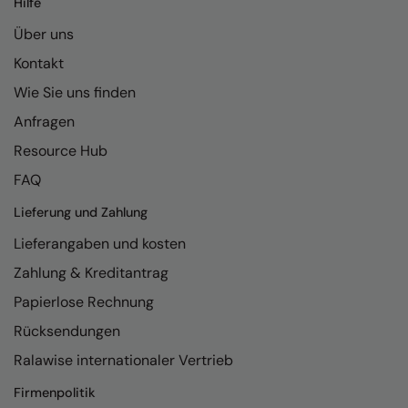
Hilfe
MagiCut
Über uns
Marketing Hub
Kontakt
Mumbles
Wie Sie uns finden
New Morning Studios
Anfragen
Nike
Resource Hub
Nimbus
FAQ
Nutshell
Lieferung und Zahlung
Lieferangaben und kosten
OGIO
Zahlung & Kreditantrag
Onna By Premier
Papierlose Rechnung
Portman & Pooch
Rücksendungen
Premier
Ralawise internationaler Vertrieb
Pro RTX
Firmenpolitik