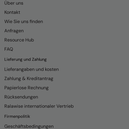
Kariban
Über uns
Kontakt
Kariban Proact
Wie Sie uns finden
KiMood
Anfragen
Kodak
Resource Hub
Kustom Kit
FAQ
Larkwood
Lieferung und Zahlung
Maddins
Lieferangaben und kosten
Madeira
Zahlung & Kreditantrag
Papierlose Rechnung
MagiCut
Rücksendungen
Marketing Hub
Ralawise internationaler Vertrieb
Mumbles
Firmenpolitik
New Morning Studios
Geschäftsbedingungen