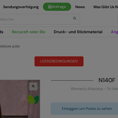
Anfrage
Sendungsverfolgung
News
Was Gibt Us 
h
ds
Recycelt oder Bio
Druck- und Stickmaterial
Ang
 deluxe polo
LIZENZBEDINGUNGEN
N140F
Women's Altavista - Tri-bl
Einloggen um Preise zu sehen