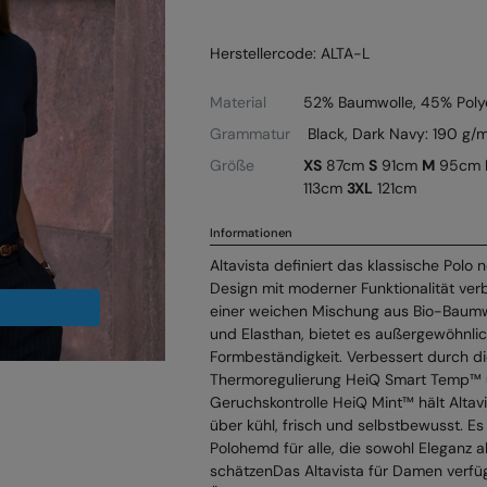
Herstellercode: ALTA-L
Material
52% Baumwolle, 45% Polye
Grammatur
Black, Dark Navy: 190 g/m
Größe
XS
87cm
S
91cm
M
95cm
113cm
3XL
121cm
Informationen
Altavista definiert das klassische Polo 
Design mit moderner Funktionalität verb
einer weichen Mischung aus Bio-Baumwo
und Elasthan, bietet es außergewöhnli
Formbeständigkeit. Verbessert durch die
Thermoregulierung HeiQ Smart Temp™ u
Geruchskontrolle HeiQ Mint™ hält Altav
über kühl, frisch und selbstbewusst. Es i
Polohemd für alle, die sowohl Eleganz a
schätzenDas Altavista für Damen verfüg