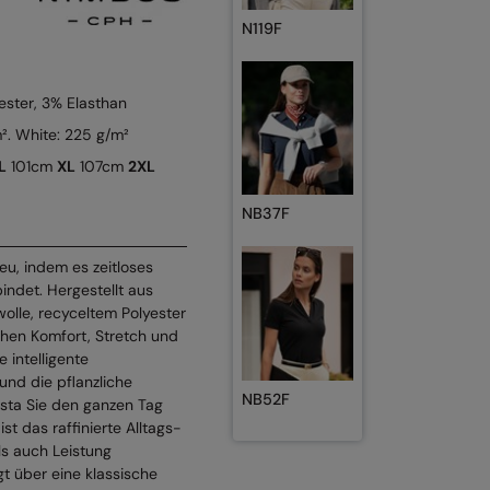
N119F
ster, 3% Elasthan
². White: 225 g/m²
L
101cm
XL
107cm
2XL
NB37F
neu, indem es zeitloses
indet. Hergestellt aus
lle, recyceltem Polyester
chen Komfort, Stretch und
 intelligente
nd die pflanzliche
NB52F
ista Sie den ganzen Tag
st das raffinierte Alltags-
ls auch Leistung
t über eine klassische