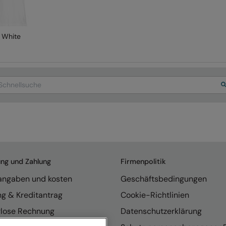
White
arch
ung und Zahlung
Firmenpolitik
rangaben und kosten
Geschäftsbedingungen
ng & Kreditantrag
Cookie-Richtlinien
rlose Rechnung
Datenschutzerklärung