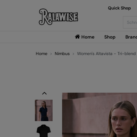
Quick Shop
Searc
Home
Shop
Bran
Home
Nimbus
Women's Altavista - Tri-blend
Previous