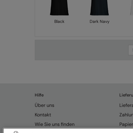
Black
Dark Navy
Se
Hilfe
Liefer
Über uns
Liefe
Kontakt
Zahlu
Wie Sie uns finden
Papie