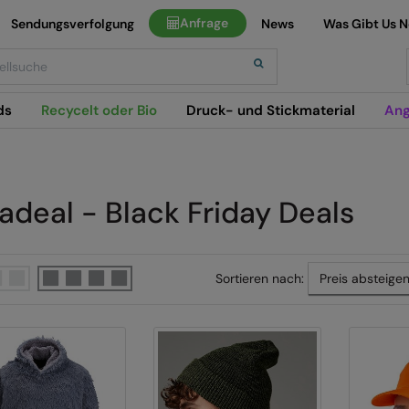
Anfrage
Sendungsverfolgung
News
Was Gibt Us 
h
ds
Recycelt oder Bio
Druck- und Stickmaterial
Ang
adeal - Black Friday Deals
Sortieren nach: