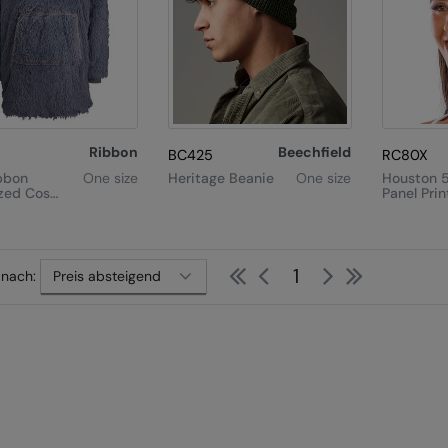
Ribbon
Beechfield
BC425
RC80X
bbon
One size
Heritage Beanie
One size
Houston 
zed Cosy
Panel Prin
ible
Cap
 Sherpa
e
First
Previous
Next
Last
1
 nach: