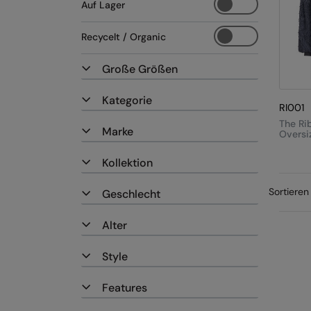
Auf Lager
Recycelt / Organic
Große Größen
Kategorie
RI001
The Ri
Marke
Oversi
Revers
Shaggy
Kollektion
Hoodi
Sortieren
Geschlecht
Alter
Style
Features