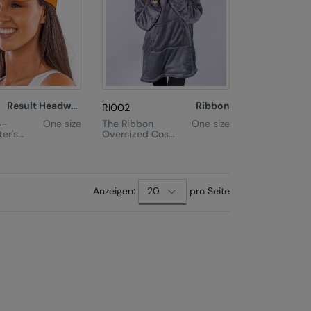
Result Headwear
Ribbon
RI002
5-
One size
The Ribbon
One size
ter's
Oversized Cosy
Reversible
Sherpa Hoodie
Anzeigen:
pro Seite