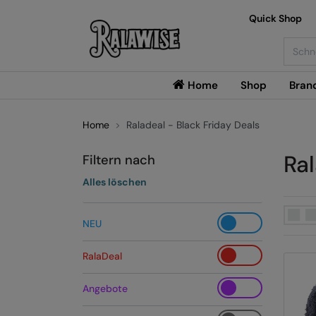
Quick Shop
Searc
Home
Shop
Bran
Home
Raladeal - Black Friday Deals
Ral
Filtern nach
Alles löschen
NEU
RalaDeal
Angebote