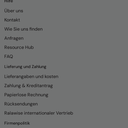
Hilfe
Kariban
Über uns
Kariban Proact
Kontakt
KiMood
Wie Sie uns finden
Kodak
Anfragen
Kustom Kit
Resource Hub
Larkwood
FAQ
Maddins
Lieferung und Zahlung
Lieferangaben und kosten
Madeira
Zahlung & Kreditantrag
MagiCut
Papierlose Rechnung
Marketing Hub
Rücksendungen
Mumbles
Ralawise internationaler Vertrieb
New Morning Studios
Firmenpolitik