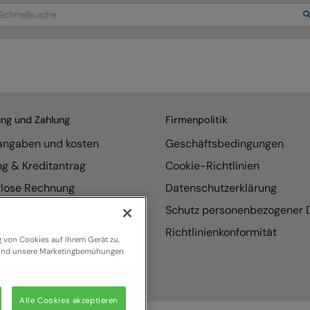
arch
ung und Zahlung
Firmenpolitik
rangaben und kosten
Geschäftsbedingungen
ng & Kreditantrag
Cookie-Richtlinien
rlose Rechnung
Datenschutzerklärung
endungen
Schutz personenbezogener 
se internationaler Vertrieb
Richtlinienkonformität
g von Cookies auf Ihrem Gerät zu,
n und unsere Marketingbemühungen
Alle Cookies akzeptieren