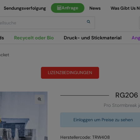
Anfrage
Sendungsverfolgung
News
Was Gibt Us 
h
ds
Recycelt oder Bio
Druck- und Stickmaterial
Ang
acket
LIZENZBEDINGUNGEN
RG206
Pro Stormbreak j
Einloggen um Preise zu sehen
Herstellercode: TRW408