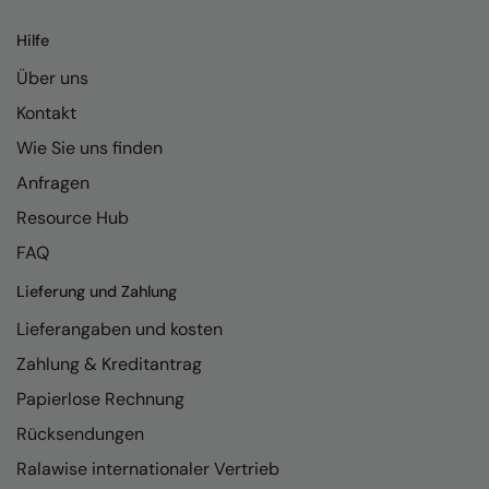
Kariban
Hilfe
Kariban Proact
Über uns
KiMood
Kontakt
Kodak
Wie Sie uns finden
Kustom Kit
Anfragen
Larkwood
Resource Hub
FAQ
Maddins
Lieferung und Zahlung
Madeira
Lieferangaben und kosten
MagiCut
Zahlung & Kreditantrag
Marketing Hub
Papierlose Rechnung
Mumbles
Rücksendungen
New Morning Studios
Ralawise internationaler Vertrieb