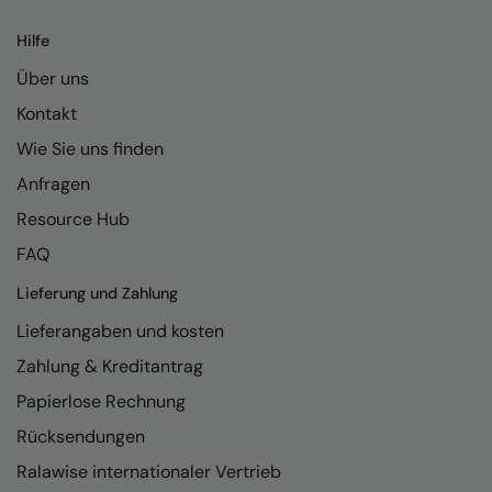
Kariban
Hilfe
Kariban Proact
Über uns
KiMood
Kontakt
Kodak
Wie Sie uns finden
Kustom Kit
Anfragen
Larkwood
Resource Hub
FAQ
Maddins
Lieferung und Zahlung
Madeira
Lieferangaben und kosten
MagiCut
Zahlung & Kreditantrag
Marketing Hub
Papierlose Rechnung
Mumbles
Rücksendungen
New Morning Studios
Ralawise internationaler Vertrieb