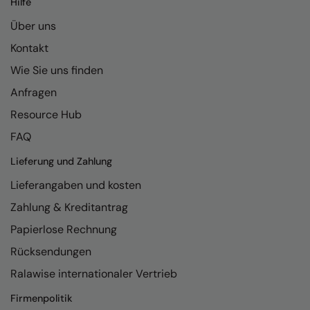
Hilfe
Kariban
Über uns
Kariban Proact
Kontakt
KiMood
Wie Sie uns finden
Kodak
Anfragen
Kustom Kit
Resource Hub
Larkwood
FAQ
Maddins
Lieferung und Zahlung
Lieferangaben und kosten
Madeira
Zahlung & Kreditantrag
MagiCut
Papierlose Rechnung
Marketing Hub
Rücksendungen
Mumbles
Ralawise internationaler Vertrieb
New Morning Studios
Firmenpolitik