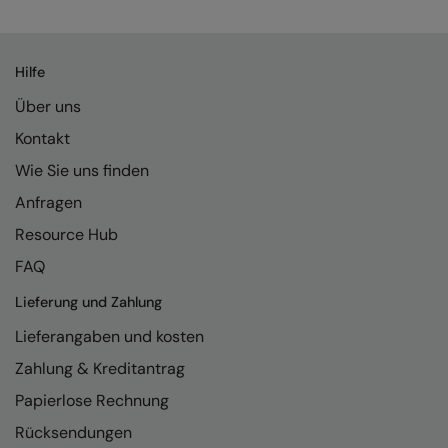
Kariban
Kariban Proact
Hilfe
KiMood
Über uns
Kodak
Kontakt
Kustom Kit
Wie Sie uns finden
Larkwood
Anfragen
Maddins
Resource Hub
FAQ
Madeira
Lieferung und Zahlung
MagiCut
Lieferangaben und kosten
Marketing Hub
Zahlung & Kreditantrag
Mumbles
Papierlose Rechnung
New Morning Studios
Rücksendungen