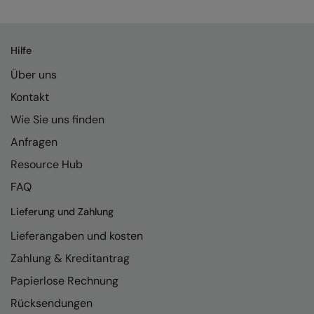
Kariban
Kariban Proact
Hilfe
KiMood
Über uns
Kodak
Kontakt
Kustom Kit
Wie Sie uns finden
Larkwood
Anfragen
Maddins
Resource Hub
FAQ
Madeira
Lieferung und Zahlung
MagiCut
Lieferangaben und kosten
Marketing Hub
Zahlung & Kreditantrag
Mumbles
Papierlose Rechnung
New Morning Studios
Rücksendungen