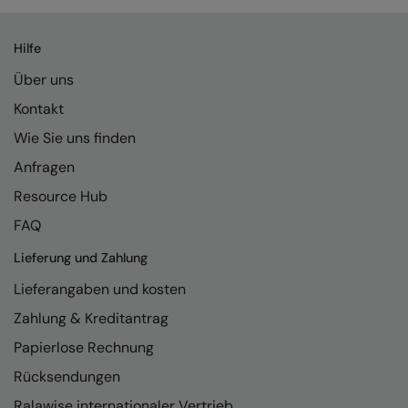
Kariban
Kariban Proact
Hilfe
KiMood
Über uns
Kodak
Kontakt
Wie Sie uns finden
Kustom Kit
Anfragen
Larkwood
Resource Hub
Maddins
FAQ
Madeira
Lieferung und Zahlung
MagiCut
Lieferangaben und kosten
Marketing Hub
Zahlung & Kreditantrag
Papierlose Rechnung
Mumbles
Rücksendungen
New Morning Studios
Ralawise internationaler Vertrieb