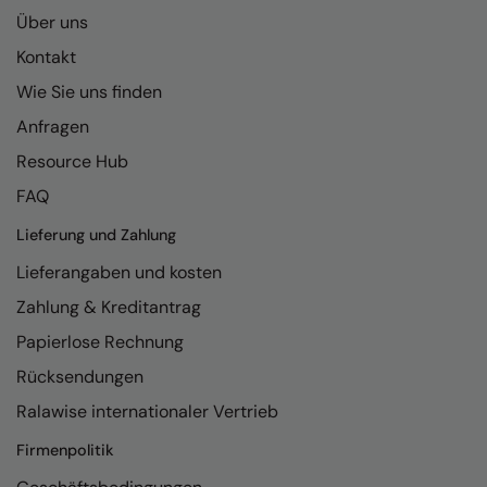
Kariban
Über uns
Kariban Proact
Kontakt
KiMood
Wie Sie uns finden
Anfragen
Kodak
Resource Hub
Kustom Kit
FAQ
Larkwood
Lieferung und Zahlung
Maddins
Lieferangaben und kosten
Madeira
Zahlung & Kreditantrag
MagiCut
Papierlose Rechnung
Rücksendungen
Marketing Hub
Ralawise internationaler Vertrieb
Mumbles
Firmenpolitik
New Morning Studios