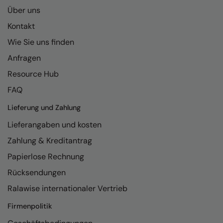
Kariban
Über uns
Kariban Proact
Kontakt
KiMood
Wie Sie uns finden
Anfragen
Kodak
Resource Hub
Kustom Kit
FAQ
Larkwood
Lieferung und Zahlung
Maddins
Lieferangaben und kosten
Madeira
Zahlung & Kreditantrag
MagiCut
Papierlose Rechnung
Rücksendungen
Marketing Hub
Ralawise internationaler Vertrieb
Mumbles
Firmenpolitik
New Morning Studios